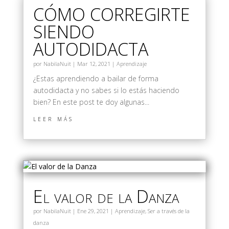
CÓMO CORREGIRTE
SIENDO
AUTODIDACTA
por
NabilaNuit
|
Mar 12, 2021
|
Aprendizaje
¿Estas aprendiendo a bailar de forma
autodidacta y no sabes si lo estás haciendo
bien? En este post te doy algunas...
leer más
El valor de la Danza
por
NabilaNuit
|
Ene 29, 2021
|
Aprendizaje
,
Ser a través de la
danza