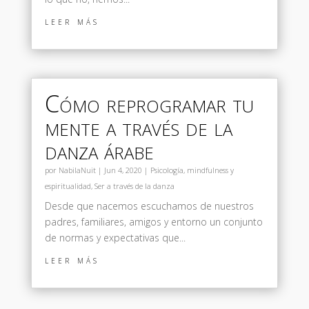
leer más
Cómo reprogramar tu
mente a través de la
danza árabe
por
NabilaNuit
|
Jun 4, 2020
|
Psicología, mindfulness y
espiritualidad
,
Ser a través de la danza
Desde que nacemos escuchamos de nuestros
padres, familiares, amigos y entorno un conjunto
de normas y expectativas que...
leer más