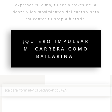
expreses tu alma, tu ser a través de la
danza y los movimientos del cuerpo para
así contar tu propia historia.
¡QUIERO IMPULSAR
MI CARRERA COMO
BAILARINA!
[caldera_form id="CF5ed89641cd042"]