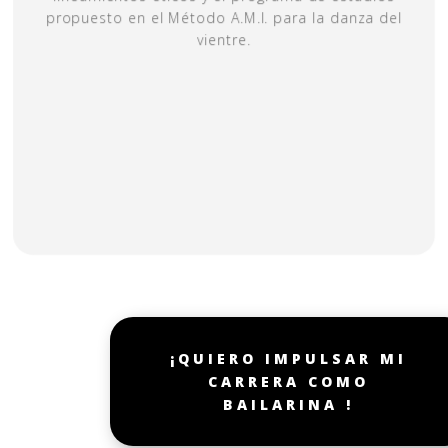
propuesto en el Método A.M.I. para la danza del
vientre.
¡QUIERO IMPULSAR MI
CARRERA COMO
BAILARINA !