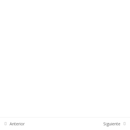
DANZA
POR QUÉ VOLVEMOS A LA
DANZA
CONVIÉRTETE EN OTRA
2
PERSONA
INCOMODIDAD EN EL CUERPO
1
Anterior
Siguiente