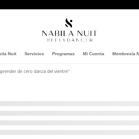
ila Nuit
Servicios
Programas
Mi Cuenta
Membresía N
prender de cero danza del vientre”